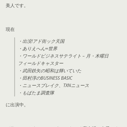
美人です。
現在
・出没!アド街ック天国
・ありえへん∞世界
・ワールドビジネスサテライト – 月・木曜日
フィールドキャスター
・武田鉄矢の昭和は輝いていた
・田村淳のBUSINESS BASIC
・ニュースブレイク、TXNニュース
・もばたま調査隊
に出演中。