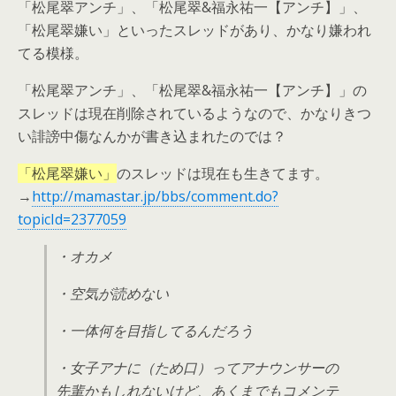
「松尾翠アンチ」、「松尾翠&福永祐一【アンチ】」、
「松尾翠嫌い」といったスレッドがあり、かなり嫌われ
てる模様。
「松尾翠アンチ」、「松尾翠&福永祐一【アンチ】」の
スレッドは現在削除されているようなので、かなりきつ
い誹謗中傷なんかが書き込まれたのでは？
「松尾翠嫌い」
のスレッドは現在も生きてます。
→
http://mamastar.jp/bbs/comment.do?
topicId=2377059
・オカメ
・空気が読めない
・一体何を目指してるんだろう
・女子アナに（ため口）ってアナウンサーの
先輩かもしれないけど、あくまでもコメンテ