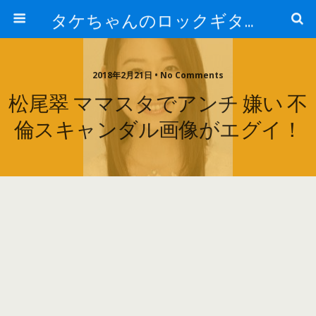
タケちゃんのロックギター講座
2018年2月21日 • No Comments
松尾翠 ママスタでアンチ 嫌い 不
倫スキャンダル画像がエグイ！