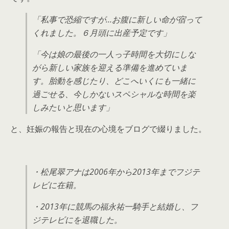
「私事で恐縮ですが…お腹に新しい命が宿って
くれました。６月頭に出産予定です」
「今は娘の最後の一人っ子時間を大切にしな
がら新しい家族を迎える準備を進めていま
す。胎動を感じたり、どこへいくにも一緒に
過ごせる、今しかないスペシャルな時間を楽
しみたいと思います」
と、妊娠の報告と現在の心境をブログで綴りました。
・松尾翠アナは2006年から2013年までフジテ
レビに在籍。
・2013年に競馬の福永祐一騎手と結婚し、フ
ジテレビにを退職した。