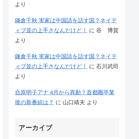
より
鎌倉千秋 実家は中国語を話す国？ネイテ
ィブ並の上手さなんだけど！
に
谷 博賀
より
鎌倉千秋 実家は中国語を話す国？ネイテ
ィブ並の上手さなんだけど！
に
石川武司
より
合原明子アナ 4月から異動？首都圏卒業
後の新番組は？
に
山口靖夫
より
アーカイブ