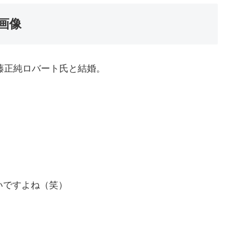
画像
近藤正純ロバート氏と結婚。
いですよね（笑）