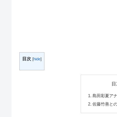
目次
[
hide
]
目
島田彩夏ア
佐藤竹善と