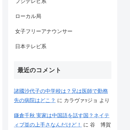
フジテレビ系
ローカル局
女子フリーアナウンサー
日本テレビ系
最近のコメント
諸國沙代子の中学校は？兄は医師で勤務
先の病院はどこ？
に
カラヴァｯジョ
より
鎌倉千秋 実家は中国語を話す国？ネイテ
ィブ並の上手さなんだけど！
に
谷 博賀